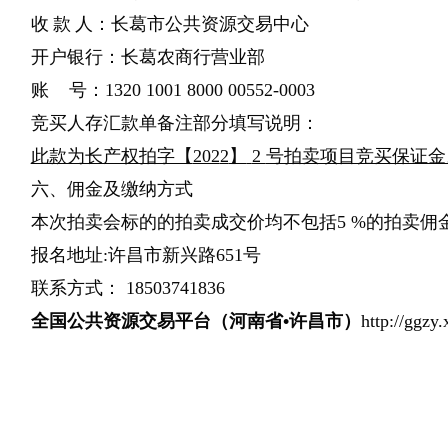
收
款
人：长葛市
公共资源交易中心
开户银行：长葛农商行营业部
账
号：
1320 1001 8000 00552-0003
竞买人存汇款单备注部分填写说明：
此款为长产权拍字【
202
2
】
2
号拍卖项目竞买保证金
六、佣金及缴纳方式
本次拍卖会标的的拍卖成交价均不包括
5 %的拍卖佣
报名地址
:
许昌市新兴路
651号
联系方式：
18503741836
全国公共资源交易平台（河南省
•许昌市）
http://ggzy