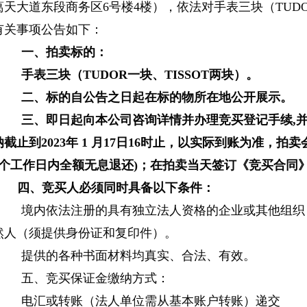
葛天大道东段商务区
6号楼
4楼），依法对
手表三块（
TUD
有关事项公告如下：
一、拍卖标的：
手表三块（
TUDOR一块、TISSOT两块）。
二、标的自公告之日起在标的物所在地公开展示。
三、
即日起向本公司咨询详情并办理竞买登记手续
,
纳截止到2023年 1 月17日16时止，以实际到账为准，
拍卖
5个工作日内全额无息退还)
；在拍卖当天签订《竞买合同
四、竞买人必须同时具备以下条件：
境内依法注册的具有独立法人资格的企业或其他组织
然人（须提供身份证和复印件）。
提供的各种书面材料均真实、合法、有效。
五、竞买保证金缴纳方式：
电汇或转账（法人单位需从基本账户转账）递交