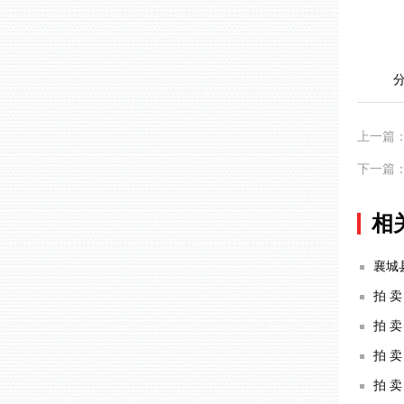
上一篇
下一篇
相
襄城
拍 卖
拍 卖
拍 卖
拍 卖