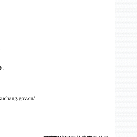
。
金。
.xuchang.gov.cn/