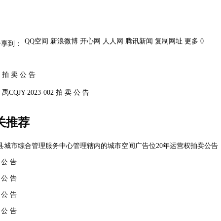
QQ空间
新浪微博
开心网
人人网
腾讯新闻
复制网址
更多
0
分享到：
：
拍 卖 公 告
：
禹CQJY-2023-002 拍 卖 公 告
关推荐
县城市综合管理服务中心管理辖内的城市空间广告位20年运营权拍卖公告
 公 告
 公 告
 公 告
 公 告